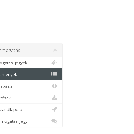
mogatás
gatási jegyek
emények
sbázis
tések
at állapota
mogatási Jegy