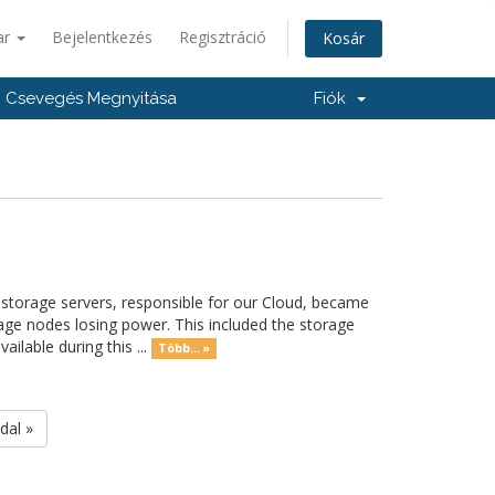
ar
Bejelentkezés
Regisztráció
Kosár
Csevegés Megnyitása
Fiók
storage servers, responsible for our Cloud, became
orage nodes losing power. This included the storage
lable during this ...
Több... »
dal »