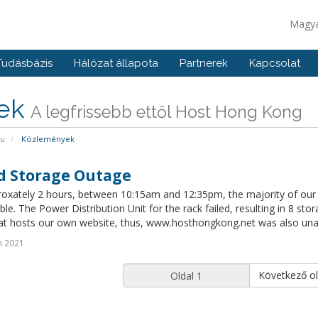
Magy
Tudásbázis
Hálózat állapota
Partnerek
Kapcsolat
rek
A legfrissebb ettől Host Hong Kong
pu
Közlemények
d Storage Outage
roxately 2 hours, between 10:15am and 12:35pm, the majority of our 
ble. The Power Distribution Unit for the rack failed, resulting in 8 st
t hosts our own website, thus, www.hosthongkong.net was also unavai
n 2021
Következő ol