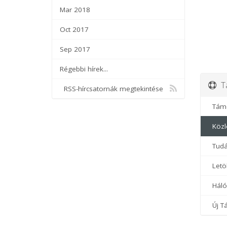
Mar 2018
Oct 2017
Sep 2017
Régebbi hírek...
Tá
RSS-hírcsatornák megtekintése
Támo
Közl
Tudá
Letöl
Hálóz
Új Tá