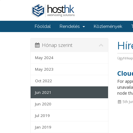
Főoldal
Rendelés
Közlemények
Hí
Hónap szerint
May 2024
Ügyfélka
May 2023
Clou
Oct 2022
For app
unavaila
Jun 2021
node tha
5th Ju
Jun 2020
Jul 2019
Jan 2019