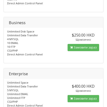
Direct Admin Control Panel
Business
Unlimited Disk Space
$250.00 HKD
Unlimited Data Transfer
4 MYSQL
Щомісячно
10 EMAIL
10 FTP
Замовити зараз
CGI/PHP
Direct Admin Control Panel
Enterprise
Unlimited Space
$400.00 HKD
Unlimited Data Transfer
5 MYSQL
Щомісячно
Unlimited EMAIL
Unlimited FTP
Замовити зараз
CGI/PHP
Direct Admin Control Panel