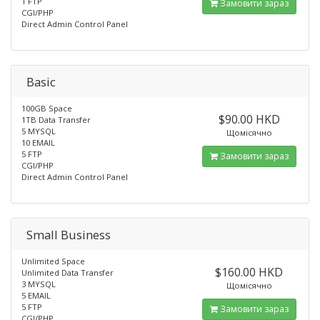
1 FTP
Замовити зараз
CGI/PHP
Direct Admin Control Panel
Basic
100GB Space
$90.00 HKD
1TB Data Transfer
5 MYSQL
Щомісячно
10 EMAIL
5 FTP
Замовити зараз
CGI/PHP
Direct Admin Control Panel
Small Business
Unlimited Space
$160.00 HKD
Unlimited Data Transfer
3 MYSQL
Щомісячно
5 EMAIL
5 FTP
Замовити зараз
CGI/PHP