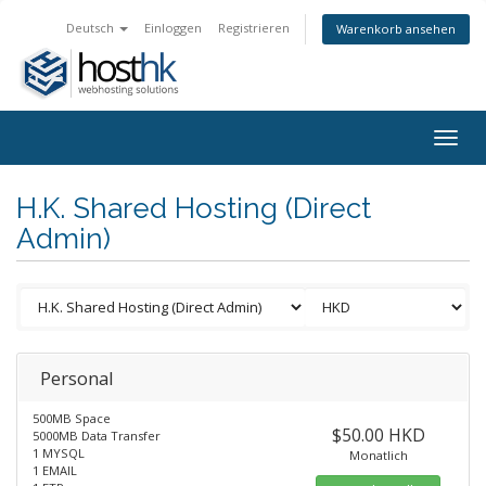
Deutsch
Einloggen
Registrieren
Warenkorb ansehen
Togg
navig
H.K. Shared Hosting (Direct
Admin)
Personal
500MB Space
$50.00 HKD
5000MB Data Transfer
1 MYSQL
Monatlich
1 EMAIL