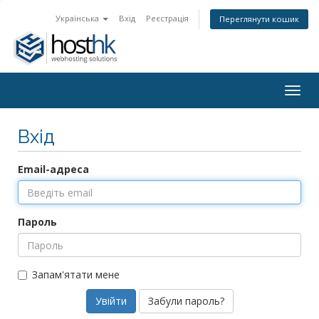
Українська
Вхід
Реєстрація
Переглянути кошик
Togg
navig
Вхід
Email-адреса
Пароль
Запам'ятати мене
Забули пароль?