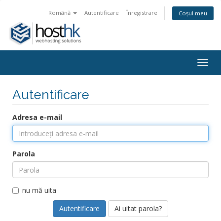
Română
Autentificare
Înregistrare
Coșul meu
Togg
navig
Autentificare
Adresa e-mail
Parola
nu mă uita
Ai uitat parola?