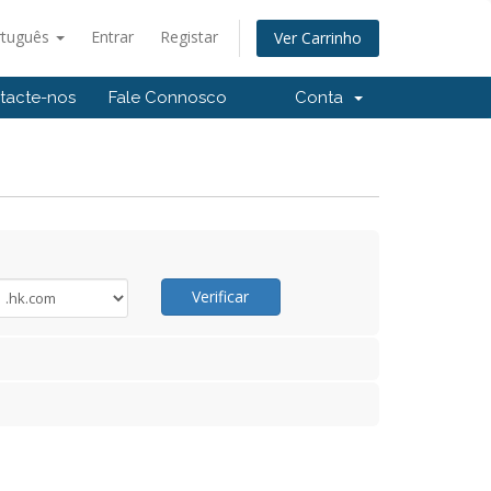
rtuguês
Entrar
Registar
Ver Carrinho
tacte-nos
Fale Connosco
Conta
Verificar