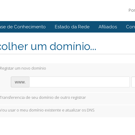
Po
ase de Conhecimento
Estado da Rede
Afiliados
Con
olher um domínio...
Registar um novo domínio
www.
Transferencia de seu domínio de outro registrar
Vou usar o meu domínio existente e atualizar os DNS