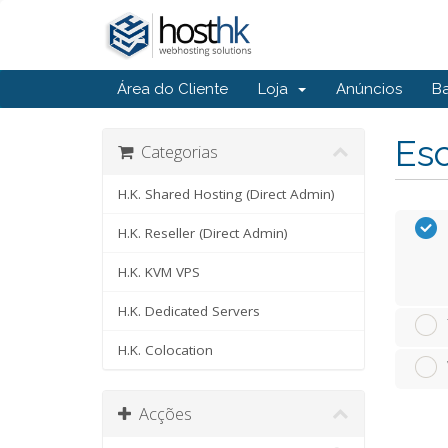
Área do Cliente
Loja
Anúncios
B
Esc
Categorias
H.K. Shared Hosting (Direct Admin)
H.K. Reseller (Direct Admin)
H.K. KVM VPS
H.K. Dedicated Servers
H.K. Colocation
Acções