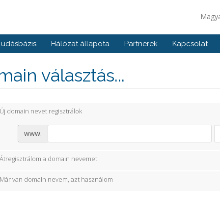
Magy
Tudásbázis
Hálózat állapota
Partnerek
Kapcsolat
ain választás...
Új domain nevet regisztrálok
www.
Átregisztrálom a domain nevemet
Már van domain nevem, azt használom