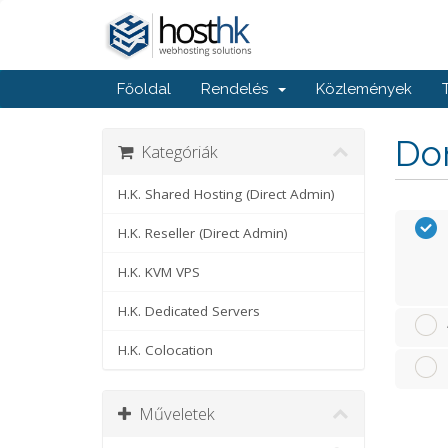
Főoldal
Rendelés
Közlemények
Dom
Kategóriák
H.K. Shared Hosting (Direct Admin)
H.K. Reseller (Direct Admin)
H.K. KVM VPS
H.K. Dedicated Servers
H.K. Colocation
Műveletek