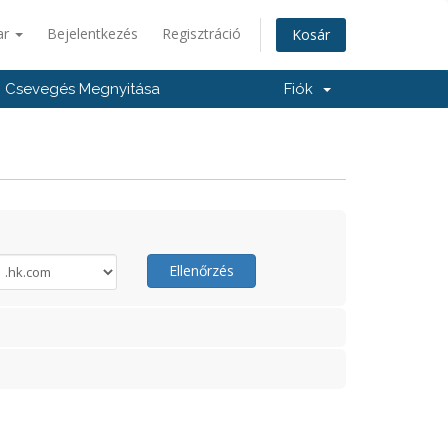
ar
Bejelentkezés
Regisztráció
Kosár
Csevegés Megnyitása
Fiók
Ellenőrzés