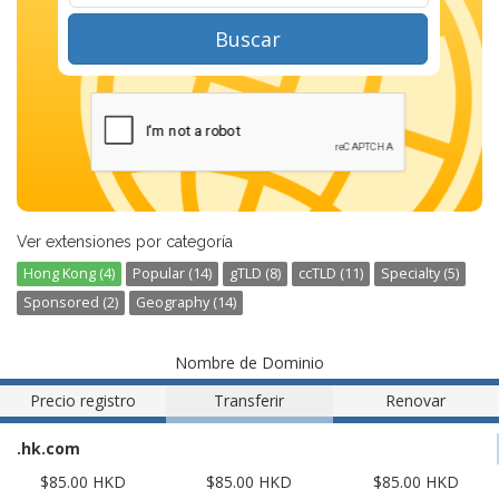
Buscar
Ver extensiones por categoría
Hong Kong (4)
Popular (14)
gTLD (8)
ccTLD (11)
Specialty (5)
Sponsored (2)
Geography (14)
Nombre de Dominio
Precio registro
Transferir
Renovar
.hk.com
$85.00 HKD
$85.00 HKD
$85.00 HKD