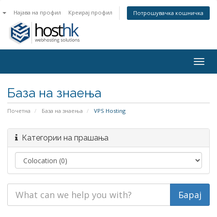
n
Најава на профил
Креирај профил
Потрошувачка кошничка
Togg
navig
База на знаења
Почетна
База на знаења
VPS Hosting
Категории на прашања