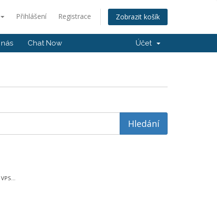
Přihlášení
Registrace
Zobrazit košík
 nás
Chat Now
Účet
VPS...