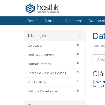
Domů
Store
Oznámení
Databáze 
Da
Kategorie
0
Colocation
Portal H
0
Dedicated Servers
0
Domain Names
Člá
5
Shared & Reseller Hosting
1
VPS Hosting
Which
For our L
0
Website Development