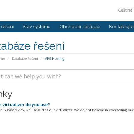
Čeština
řešení
Stav systému
Obchodní zástupci
Kontaktujte
tabáze řešení
ome
Databáze řešení
VPS Hosting
nky
 virtualizer do you use?
inux based VPS, we use XEN as our virtualizer. We do not believe in overselling our 