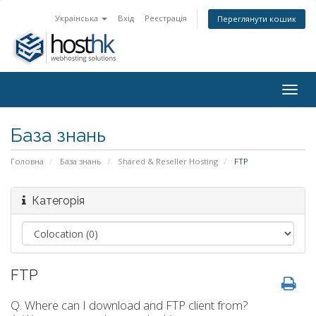
Українська
Вхід
Реєстрація
Переглянути кошик
Togg
navig
База знань
Головна
База знань
Shared & Reseller Hosting
FTP
Категорія
FTP
Q. Where can I download and FTP client from?