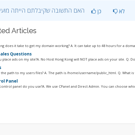
?האם התשובה שקיבלתם הייתה מועילה
לא
כן
ted Articles
ng does it take to get my domain working? A. It can take up to 48 hours for a domai
ales Questions
ou place ads on my site?A. No Host Hong Kong will NOT place ads on your site. Q. Do
s
 the path to my users files? A. The path is /home/username/public_html. Q. What is t
ol Panel
control panel do you use?A. We use CPanel and Direct Admin. You can choose whic