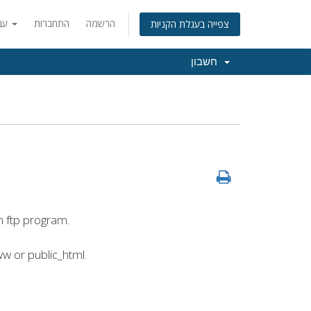
הרשמה
התחברות
עברית
צפייה בעגלת הקניות
חשבון
 ftp program.
ww or public_html.