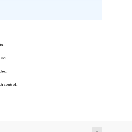
n...
 you...
he...
h control...