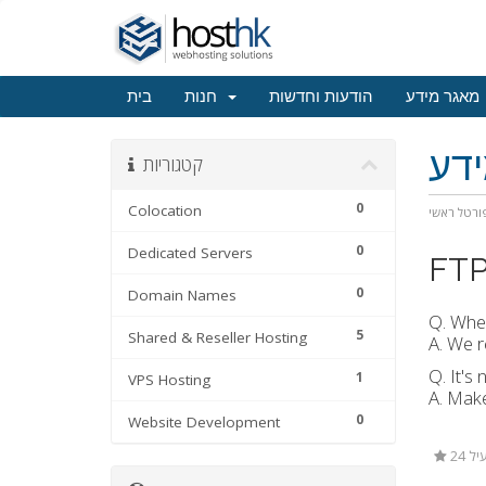
מאגר מידע
הודעות וחדשות
חנות
בית
דע
קטגוריות
0
Colocation
ורטל ראשי
0
Dedicated Servers
FT
0
Domain Names
Q. Whe
5
Shared & Reseller Hosting
A. We 
Q. It's
1
VPS Hosting
A. Make
0
Website Development
24