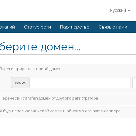
Русский
 знаний
Статус сети
Партнерство
Связь с нами
берите домен...
Зарегистрировать новый домен
www.
Перенести (transfer) домен от другого регистратора
Я буду использовать свой домен и обновлю его name-сервера