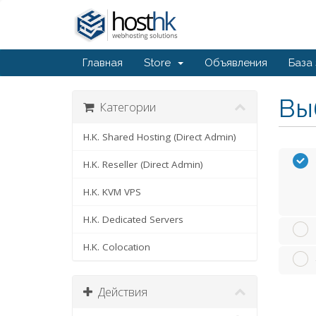
Главная
Store
Объявления
База
Вы
Категории
H.K. Shared Hosting (Direct Admin)
H.K. Reseller (Direct Admin)
H.K. KVM VPS
H.K. Dedicated Servers
H.K. Colocation
Действия