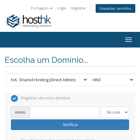
Português
Login
Registrar
Visualizar carrinho
Togg
navig
Escolha um Domínio...
Registrar um novo domínio
www.
Verifica