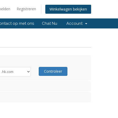
elden
Registreren
Winkelwagen bekijken
ntact op met ons
Chat Nu
Account
Controleer