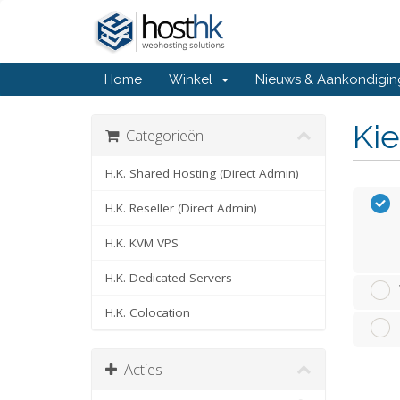
Home
Winkel
Nieuws & Aankondigi
Kie
Categorieën
H.K. Shared Hosting (Direct Admin)
H.K. Reseller (Direct Admin)
H.K. KVM VPS
H.K. Dedicated Servers
H.K. Colocation
Acties