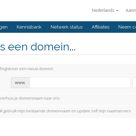
Nederlands
Aanm
ngen
Kennisbank
Netwerk status
Affiliates
Neem co
s een domein...
Registreer een nieuw domein
www.
Verhuis je domeinnaam naar ons
Ik gebruik mijn bestaande domeinnaam en update zelf mijn naamservers