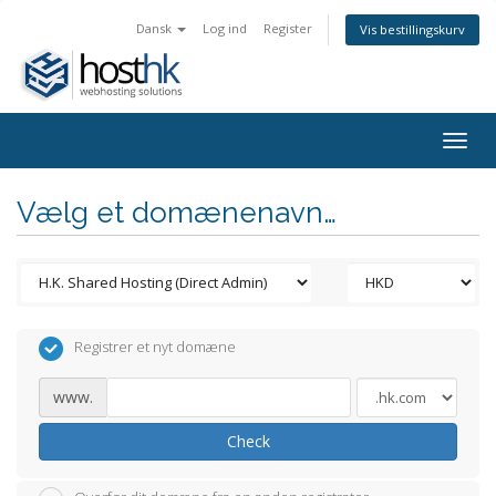
Dansk
Log ind
Register
Vis bestillingskurv
Togg
navig
Vælg et domænenavn…
Registrer et nyt domæne
www.
Check