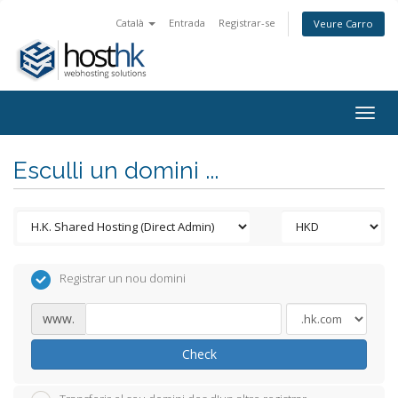
Català
Entrada
Registrar-se
Veure Carro
Togg
navig
Esculli un domini ...
Registrar un nou domini
www.
Check