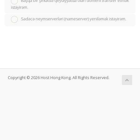
Başqa bir şirkətdə qeydiyyatda olan domeni transfer etmək
istəyirəm.
Sadəcə neymserverləri (nameserver) yeniləmək istəyirəm.
Copyright © 2026 Host Hong Kong. All Rights Reserved.